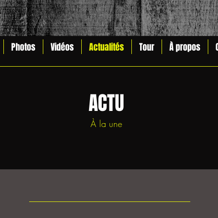
Photos
Vidéos
Actualités
Tour
À propos
ACTU
À la une