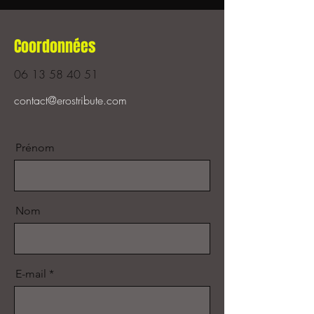
Coordonnées
06 13 58 40 51
contact@erostribute.com
Prénom
Nom
E-mail